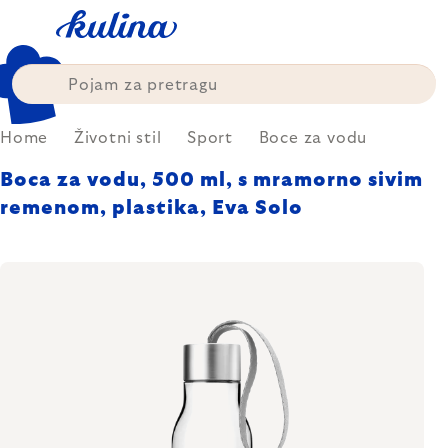
Skip
to
content
Home
Životni stil
Sport
Boce za vodu
Boca za vodu, 500 ml, s mramorno sivim
remenom, plastika, Eva Solo