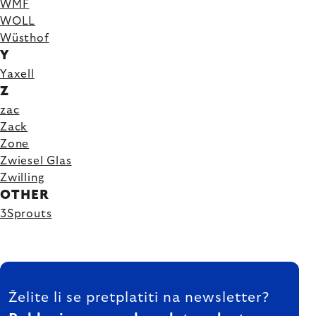
WMF
WOLL
Wüsthof
Y
Yaxell
Z
zac
Zack
Zone
Zwiesel Glas
Zwilling
OTHER
3Sprouts
FOOTER
Želite li se pretplatiti na newsletter?