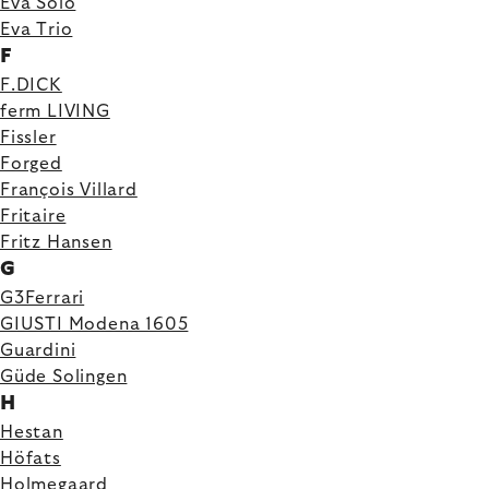
Eva Solo
Eva Trio
F
F.DICK
ferm LIVING
Fissler
Forged
François Villard
Fritaire
Fritz Hansen
G
G3Ferrari
GIUSTI Modena 1605
Guardini
Güde Solingen
H
Hestan
Höfats
Holmegaard