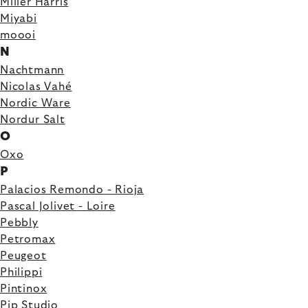
Miller Harris
Miyabi
moooi
N
Nachtmann
Nicolas Vahé
Nordic Ware
Nordur Salt
O
Oxo
P
Palacios Remondo - Rioja
Pascal Jolivet - Loire
Pebbly
Petromax
Peugeot
Philippi
Pintinox
Pip Studio