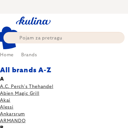
Skip
to
content
Home
Brands
All brands A-Z
A
A.C. Perch's Thehandel
Abien Magic Grill
Akai
Alessi
Ankarsrum
ARMANDO