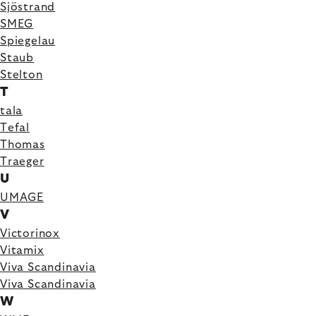
Sjöstrand
SMEG
Spiegelau
Staub
Stelton
T
tala
Tefal
Thomas
Traeger
U
UMAGE
V
Victorinox
Vitamix
Viva Scandinavia
Viva Scandinavia
W