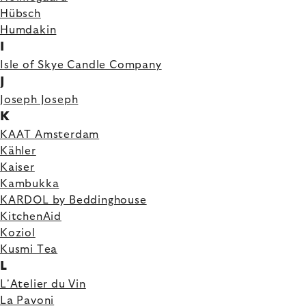
Hübsch
Humdakin
I
Isle of Skye Candle Company
J
Joseph Joseph
K
KAAT Amsterdam
Kähler
Kaiser
Kambukka
KARDOL by Beddinghouse
KitchenAid
Koziol
Kusmi Tea
L
L'Atelier du Vin
La Pavoni