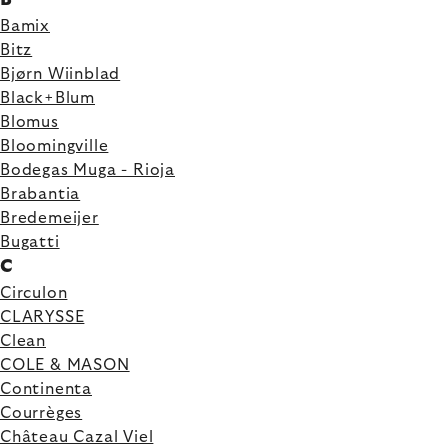
B
Bamix
Bitz
Bjørn Wiinblad
Black+Blum
Blomus
Bloomingville
Bodegas Muga - Rioja
Brabantia
Bredemeijer
Bugatti
C
Circulon
CLARYSSE
Clean
COLE & MASON
Continenta
Courrèges
Château Cazal Viel