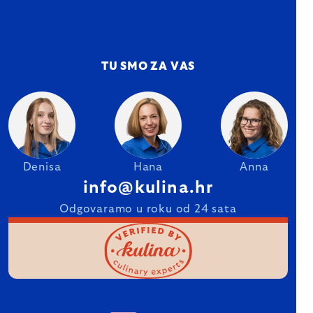
TU SMO ZA VAS
Denisa
Hana
Anna
info@kulina.hr
Odgovaramo u roku od 24 sata