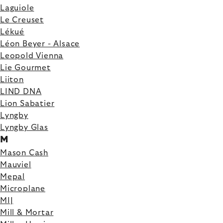
Laguiole
Le Creuset
Lékué
Léon Beyer - Alsace
Leopold Vienna
Lie Gourmet
Liiton
LIND DNA
Lion Sabatier
Lyngby
Lyngby Glas
M
Mason Cash
Mauviel
Mepal
Microplane
MIJ
Mill & Mortar