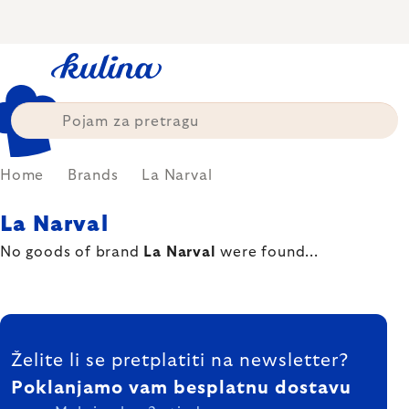
Skip
to
content
Home
Brands
La Narval
La Narval
No goods of brand
La Narval
were found...
FOOTER
Želite li se pretplatiti na newsletter?
Poklanjamo vam besplatnu dostavu