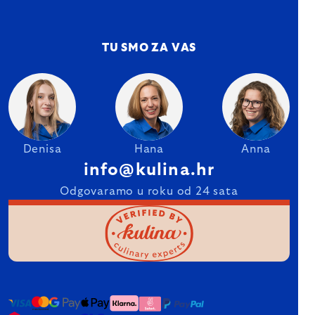
TU SMO ZA VAS
Denisa
Hana
Anna
info@kulina.hr
Odgovaramo u roku od 24 sata