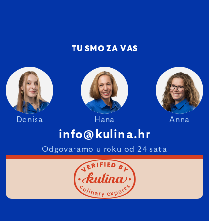
TU SMO ZA VAS
Denisa
Hana
Anna
info@kulina.hr
Odgovaramo u roku od 24 sata