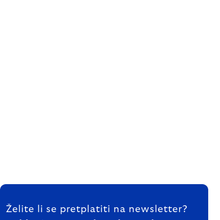
FOOTER
Želite li se pretplatiti na newsletter?