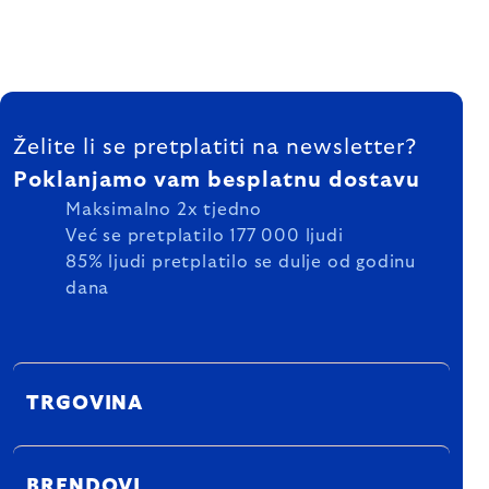
FOOTER
Želite li se pretplatiti na newsletter?
Poklanjamo vam besplatnu dostavu
Maksimalno 2x tjedno
Već se pretplatilo 177 000 ljudi
85% ljudi pretplatilo se dulje od godinu
dana
TRGOVINA
BRENDOVI