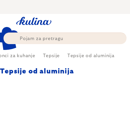
Skip
to
content
onci za kuhanje
Tepsije
Tepsije od aluminija
Tepsije od aluminija