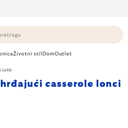
onica
Životni stil
Dom
Outlet
 čelik
hrđajući casserole lonci