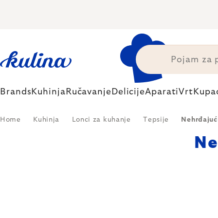
Skip
to
content
Brands
Kuhinja
Ručavanje
Delicije
Aparati
Vrt
Kupa
Home
Kuhinja
Lonci za kuhanje
Tepsije
Nehrđajući
Ne