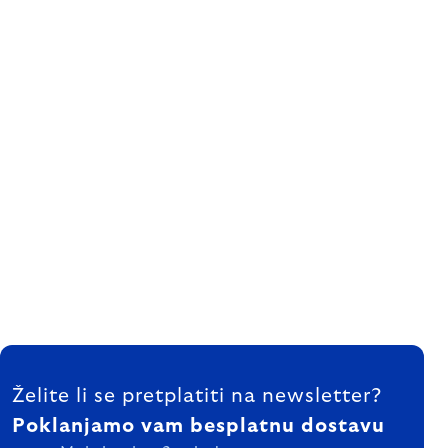
FOOTER
Želite li se pretplatiti na newsletter?
Poklanjamo vam besplatnu dostavu