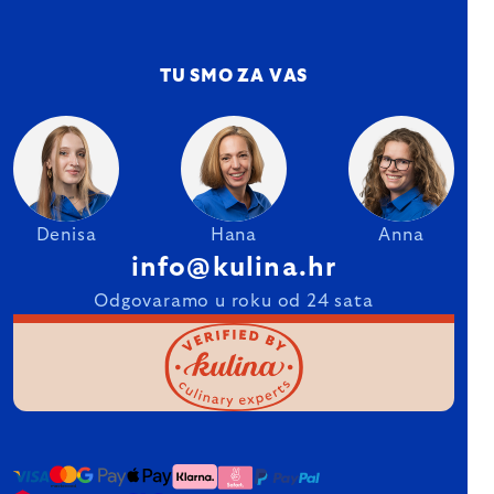
TU SMO ZA VAS
Denisa
Hana
Anna
info@kulina.hr
Odgovaramo u roku od 24 sata