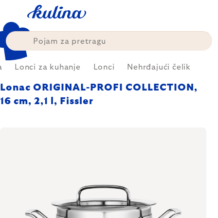
Skip
to
content
a
Lonci za kuhanje
Lonci
Nehrđajući čelik
Lonac ORIGINAL-PROFI COLLECTION,
16 cm, 2,1 l, Fissler