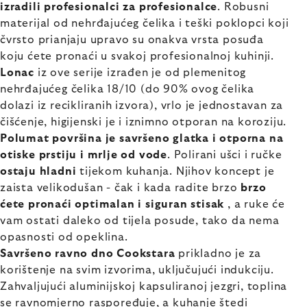
izradili profesionalci za profesionalce
. Robusni
materijal od nehrđajućeg čelika i teški poklopci koji
čvrsto prianjaju upravo su onakva vrsta posuđa
koju ćete pronaći u svakoj profesionalnoj kuhinji.
Lonac
iz ove serije izrađen je od plemenitog
nehrđajućeg čelika 18/10 (do 90% ovog čelika
dolazi iz recikliranih izvora), vrlo je jednostavan za
čišćenje, higijenski je i iznimno otporan na koroziju.
Polumat površina je savršeno glatka i otporna na
otiske prstiju i mrlje od vode
. Polirani ušci i ručke
ostaju hladni
tijekom kuhanja. Njihov koncept je
zaista velikodušan - čak i kada radite brzo
brzo
ćete pronaći optimalan i siguran stisak
, a ruke će
vam ostati daleko od tijela posude, tako da nema
opasnosti od opeklina.
Savršeno ravno dno Cookstara
prikladno je za
korištenje na svim izvorima, uključujući indukciju.
Zahvaljujući aluminijskoj kapsuliranoj jezgri, toplina
se ravnomjerno raspoređuje, a kuhanje štedi