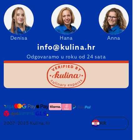
Denisa
Hana
Anna
info@kulina.hr
Odgovaramo u roku od 24 sata
2007–2025 Kulina.hr
HR