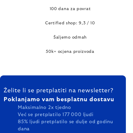
100 dana za povrat
Certified shop: 9,3 / 10
Šaljemo odmah
50k+ ocjena proizvoda
FOOTER
Želite li se pretplatiti na newsletter?
Poklanjamo vam besplatnu dostavu
Maksimalno 2x tjedno
Već se pretplatilo 177 000 ljudi
85% ljudi pretplatilo se dulje od godinu
dana