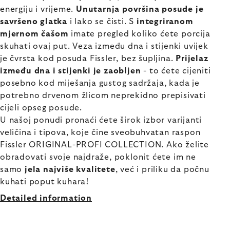
energiju i vrijeme.
Unutarnja površina posude je
savršeno glatka
i lako se čisti. S
integriranom
mjernom čašom
imate pregled koliko ćete porcija
skuhati ovaj put. Veza između dna i stijenki uvijek
je čvrsta kod posuda Fissler, bez šupljina.
Prijelaz
između dna i stijenki je zaobljen
- to ćete cijeniti
posebno kod miješanja gustog sadržaja, kada je
potrebno drvenom žlicom neprekidno prepisivati
cijeli opseg posude.
U našoj ponudi pronaći ćete širok izbor varijanti
veličina i tipova, koje čine sveobuhvatan raspon
Fissler ORIGINAL-PROFI COLLECTION. Ako želite
obradovati svoje najdraže, poklonit ćete im ne
samo
jela najviše kvalitete
, već i priliku da počnu
kuhati poput kuhara!
Detailed information