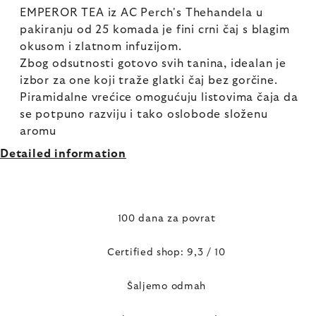
EMPEROR TEA iz AC Perch's Thehandela u
pakiranju od 25 komada je fini crni čaj s blagim
okusom i zlatnom infuzijom.
Zbog odsutnosti gotovo svih tanina, idealan je
izbor za one koji traže glatki čaj bez gorčine.
Piramidalne vrećice omogućuju listovima čaja da
se potpuno razviju i tako oslobode složenu
aromu
Detailed information
100 dana za povrat
Certified shop: 9,3 / 10
Šaljemo odmah