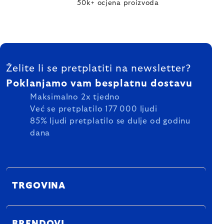
50k+ ocjena proizvoda
FOOTER
Želite li se pretplatiti na newsletter?
Poklanjamo vam besplatnu dostavu
Maksimalno 2x tjedno
Već se pretplatilo 177 000 ljudi
85% ljudi pretplatilo se dulje od godinu
dana
TRGOVINA