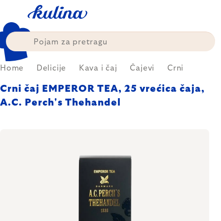
Skip
to
content
Home
Delicije
Kava i čaj
Čajevi
Crni
Crni čaj EMPEROR TEA, 25 vrećica čaja,
A.C. Perch's Thehandel