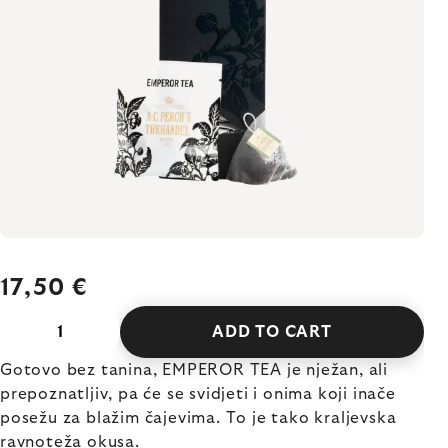
17,50 €
ADD TO CART
Gotovo bez tanina, EMPEROR TEA je nježan, ali
prepoznatljiv, pa će se svidjeti i onima koji inače
posežu za blažim čajevima. To je tako kraljevska
ravnoteža okusa.