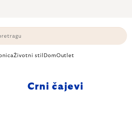
onica
Životni stil
Dom
Outlet
Crni čajevi