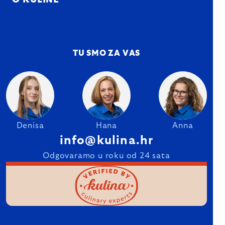
O KULINE
TU SMO ZA VAS
Denisa
Hana
Anna
info@kulina.hr
Odgovaramo u roku od 24 sata