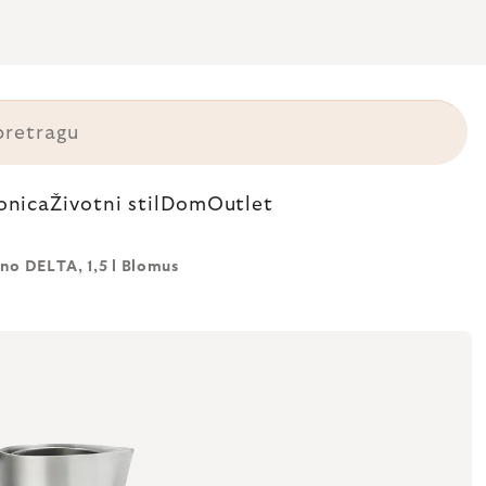
onica
Životni stil
Dom
Outlet
ino DELTA, 1,5 l Blomus