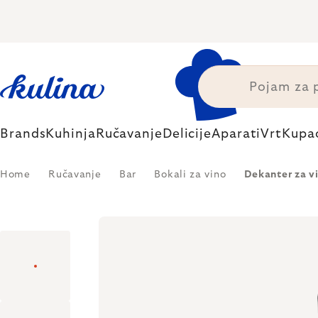
Skip
to
content
Brands
Kuhinja
Ručavanje
Delicije
Aparati
Vrt
Kupa
Home
Ručavanje
Bar
Bokali za vino
Dekanter za v