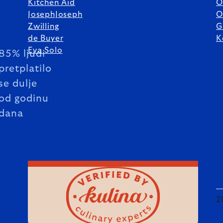
Kitchen Aid
O
JosephJoseph
O
Zwilling
G
de Buyer
K
Eva Solo
85% ljudi
pretplatilo
se dulje
od godinu
dana
2