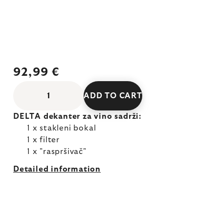
92,99 €
ADD TO CART
DELTA dekanter za vino sadrži:
1 x stakleni bokal
1 x filter
1 x "raspršivač"
Detailed information