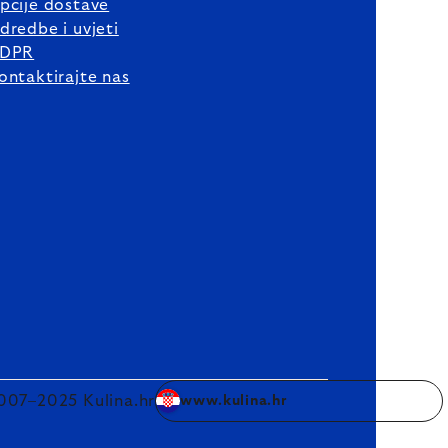
pcije dostave
dredbe i uvjeti
DPR
ontaktirajte nas
007–2025 Kulina.hr
www.kulina.hr