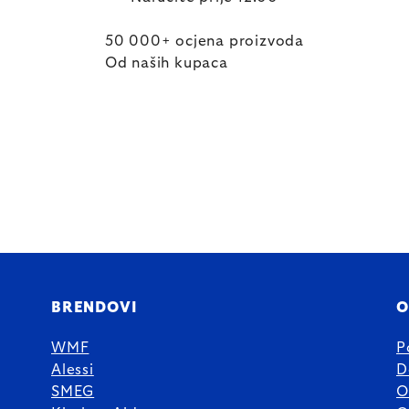
50 000+ ocjena proizvoda
Od naših kupaca
BRENDOVI
O
WMF
P
Alessi
D
SMEG
O