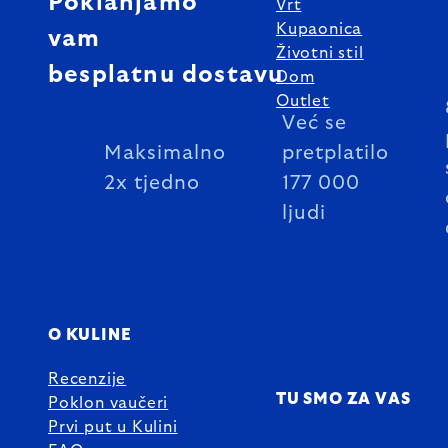
Poklanjamo
Vrt
Kupaonica
vam
Životni stil
besplatnu dostavu
Dom
Outlet
Već se
Maksimalno
pretplatilo
2x tjedno
177 000
ljudi
O KULINE
Recenzije
TU SMO ZA VAS
Poklon vaučeri
Prvi put u Kulini