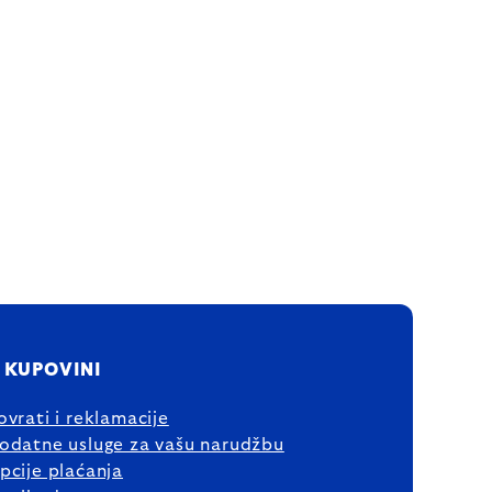
 KUPOVINI
ovrati i reklamacije
odatne usluge za vašu narudžbu
pcije plaćanja