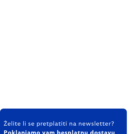
FOOTER
Želite li se pretplatiti na newsletter?
Poklanjamo vam besplatnu dostavu