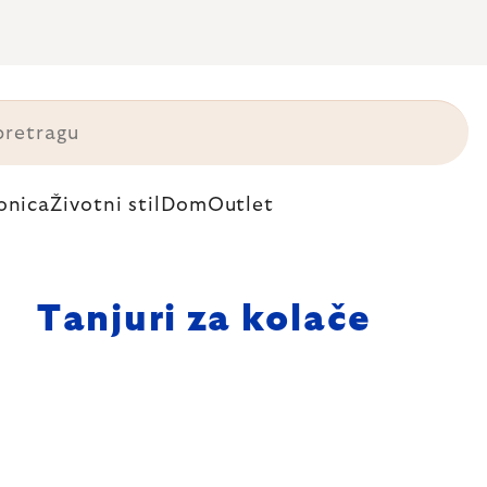
onica
Životni stil
Dom
Outlet
Tanjuri za kolače