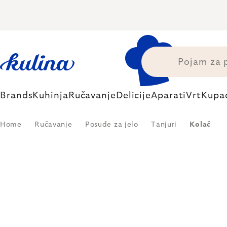
Skip
to
content
Brands
Kuhinja
Ručavanje
Delicije
Aparati
Vrt
Kupa
Home
Ručavanje
Posuđe za jelo
Tanjuri
Kolač