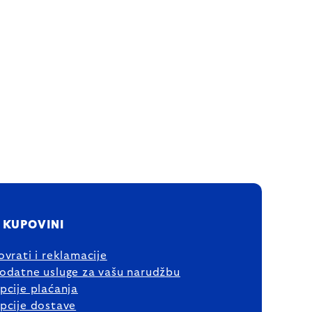
 KUPOVINI
ovrati i reklamacije
odatne usluge za vašu narudžbu
pcije plaćanja
pcije dostave