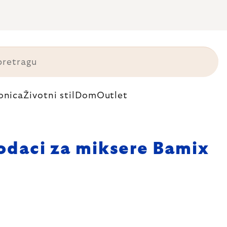
onica
Životni stil
Dom
Outlet
odaci za miksere Bamix