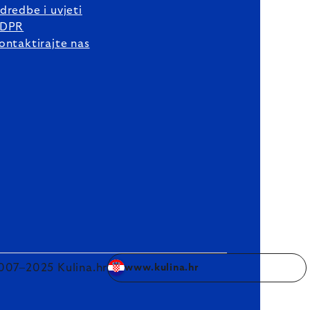
dredbe i uvjeti
DPR
ontaktirajte nas
007–2025 Kulina.hr
www.kulina.hr