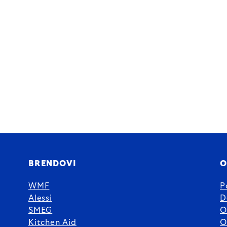
BRENDOVI
O
WMF
P
Alessi
D
SMEG
O
Kitchen Aid
O