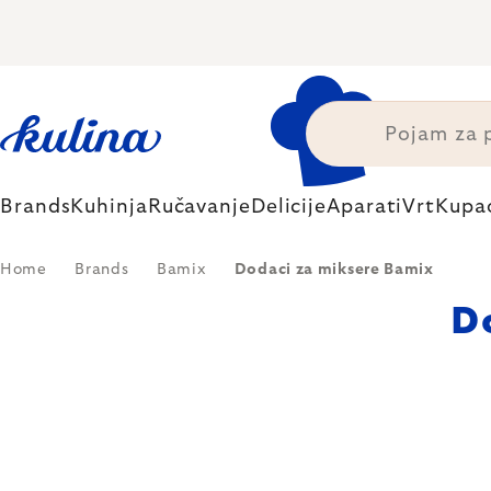
Skip
to
content
Brands
Kuhinja
Ručavanje
Delicije
Aparati
Vrt
Kupa
Home
Brands
Bamix
Dodaci za miksere Bamix
D