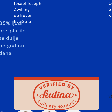
JosephJoseph
O
Zwilling
G
de Buyer
K
Eva Solo
85% ljudi
pretplatilo
se dulje
od godinu
dana
2