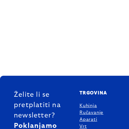
FOOTER
TRGOVINA
Želite li se
pretplatiti na
Kuhinja
Ručavanje
newsletter?
Aparati
Poklanjamo
Vrt