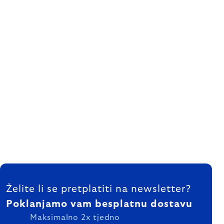
FOOTER
Želite li se pretplatiti na newsletter?
Poklanjamo vam besplatnu dostavu
Maksimalno 2x tjedno