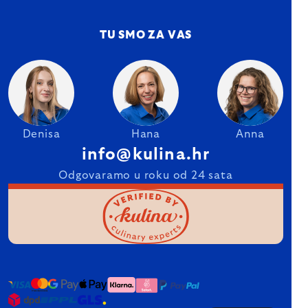
TU SMO ZA VAS
Denisa
Hana
Anna
info@kulina.hr
Odgovaramo u roku od 24 sata