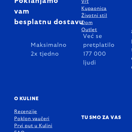
Poklanjamo
Vrt
Kupaonica
vam
Životni stil
besplatnu dostavu
Dom
Outlet
Već se
Maksimalno
pretplatilo
2x tjedno
177 000
ljudi
O KULINE
Recenzije
TU SMO ZA VAS
Poklon vaučeri
Prvi put u Kulini