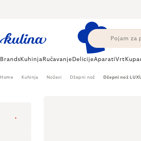
Skip
to
content
Brands
Kuhinja
Ručavanje
Delicije
Aparati
Vrt
Kupa
Home
Kuhinja
Noževi
Džepni nož
Džepni nož LUXU