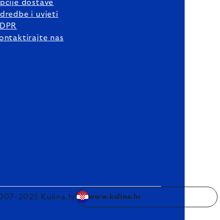
pcije dostave
dredbe i uvjeti
DPR
ontaktirajte nas
007–2025 Kulina.hr
www.kulina.hr