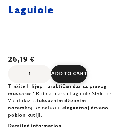
Laguiole
26,19 €
ADD TO CART
Tražite li
lijep i praktičan dar za pravog
muškarca
? Robna marka Laguiole Style de
Vie dolazi s
luksuznim džepnim
nožem
koji se nalazi u
elegantnoj drvenoj
poklon kutiji
.
Detailed information