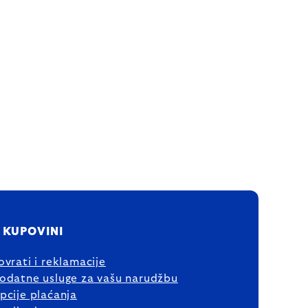
 KUPOVINI
ovrati i reklamacije
odatne usluge za vašu narudžbu
pcije plaćanja