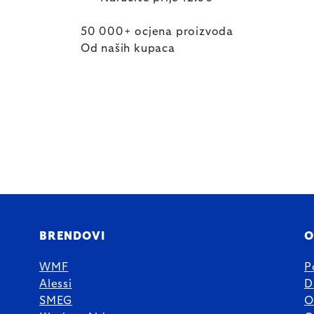
50 000+ ocjena proizvoda
Od naših kupaca
BRENDOVI
O
WMF
P
Alessi
D
SMEG
O