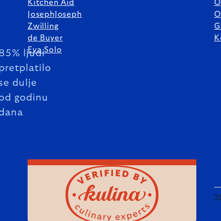
Kitchen Aid
O
JosephJoseph
O
Zwilling
G
de Buyer
K
Eva Solo
85% ljudi
pretplatilo
se dulje
od godinu
dana
2