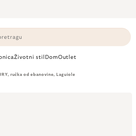
onica
Životni stil
Dom
Outlet
RY, ručka od ebanovine, Laguiole