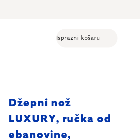
Isprazni košaru
Shopping cart
Džepni nož
LUXURY, ručka od
ebanovine,