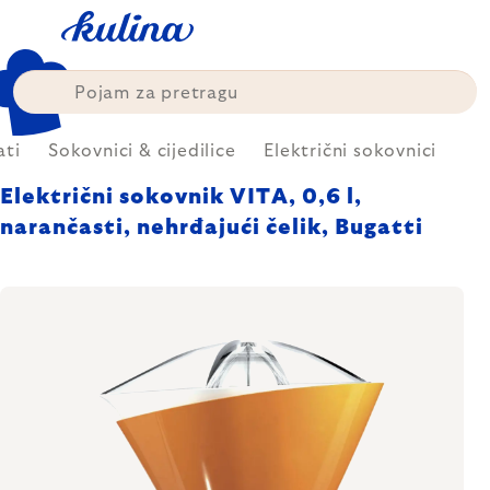
Skip
to
content
ati
Sokovnici & cijedilice
Električni sokovnici
Električni sokovnik VITA, 0,6 l,
narančasti, nehrđajući čelik, Bugatti