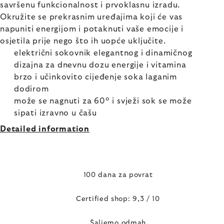
savršenu funkcionalnost i prvoklasnu izradu.
Okružite se prekrasnim uređajima koji će vas
napuniti energijom i potaknuti vaše emocije i
osjetila prije nego što ih uopće uključite.
električni sokovnik elegantnog i dinamičnog
dizajna za dnevnu dozu energije i vitamina
brzo i učinkovito cijeđenje soka laganim
dodirom
može se nagnuti za 60° i svježi sok se može
sipati izravno u čašu
Detailed information
100 dana za povrat
Certified shop: 9,3 / 10
Šaljemo odmah