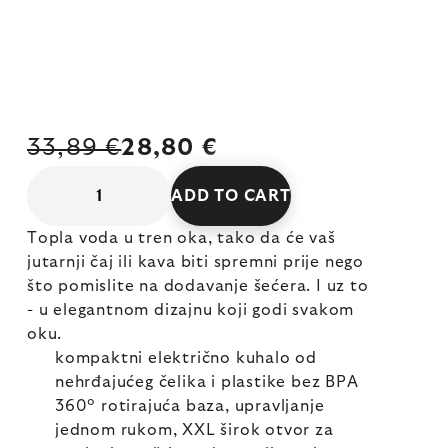
33,89 €
28,80 €
ADD TO CART
Topla voda u tren oka, tako da će vaš
jutarnji čaj ili kava biti spremni prije nego
što pomislite na dodavanje šećera. I uz to
- u elegantnom dizajnu koji godi svakom
oku.
kompaktni električno kuhalo od
nehrđajućeg čelika i plastike bez BPA
360° rotirajuća baza, upravljanje
jednom rukom, XXL širok otvor za