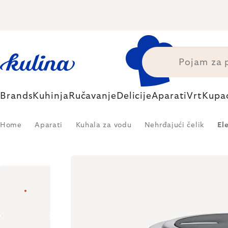
Skip
to
content
Brands
Kuhinja
Ručavanje
Delicije
Aparati
Vrt
Kupa
Home
Aparati
Kuhala za vodu
Nehrđajući čelik
El