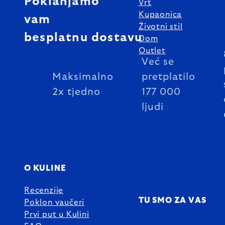
Poklanjamo
Vrt
Kupaonica
vam
Životni stil
besplatnu dostavu
Dom
Outlet
Već se
Maksimalno
pretplatilo
2x tjedno
177 000
ljudi
O KULINE
Recenzije
TU SMO ZA VAS
Poklon vaučeri
Prvi put u Kulini