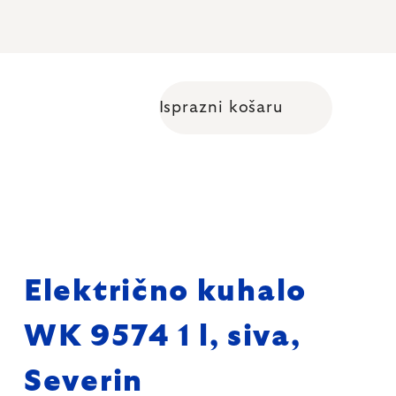
Isprazni košaru
Shopping cart
Električno kuhalo
WK 9574 1 l, siva,
Severin