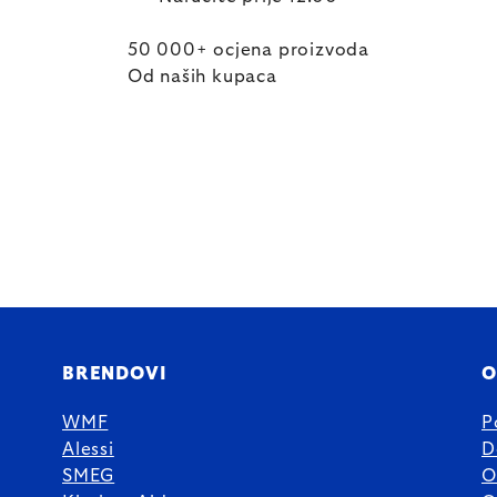
50 000+ ocjena proizvoda
Od naših kupaca
BRENDOVI
O
WMF
P
Alessi
D
SMEG
O