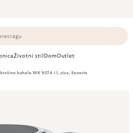
onica
Životni stil
Dom
Outlet
ektrično kuhalo WK 9574 1 l, siva, Severin