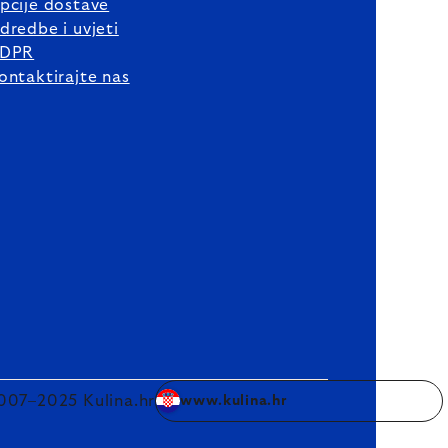
pcije dostave
dredbe i uvjeti
DPR
ontaktirajte nas
007–2025 Kulina.hr
www.kulina.hr