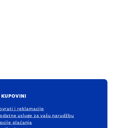
 KUPOVINI
ovrati i reklamacije
odatne usluge za vašu narudžbu
pcije plaćanja