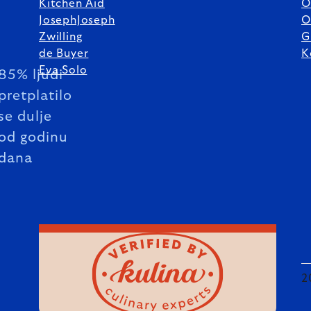
Kitchen Aid
O
JosephJoseph
O
Zwilling
G
de Buyer
K
Eva Solo
85% ljudi
pretplatilo
se dulje
od godinu
dana
2