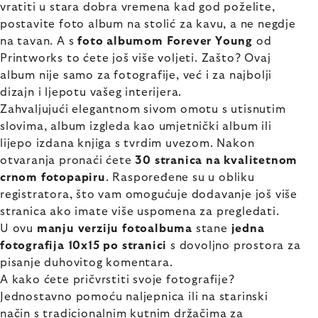
vratiti u stara dobra vremena kad god poželite,
postavite foto album na stolić za kavu, a ne negdje
na tavan. A s
foto albumom Forever Young
od
Printworks to ćete još više voljeti. Zašto? Ovaj
album nije samo za fotografije, već i za najbolji
dizajn i ljepotu vašeg interijera.
Zahvaljujući elegantnom sivom omotu s utisnutim
slovima, album izgleda kao umjetnički album ili
lijepo izdana knjiga s tvrdim uvezom. Nakon
otvaranja pronaći ćete
30 stranica na kvalitetnom
crnom fotopapiru
. Raspoređene su u obliku
registratora, što vam omogućuje dodavanje još više
stranica ako imate više uspomena za pregledati.
U ovu
manju verziju fotoalbuma
stane
jedna
fotografija 10x15 po stranici
s dovoljno prostora za
pisanje duhovitog komentara.
A kako ćete pričvrstiti svoje fotografije?
Jednostavno pomoću naljepnica ili na starinski
način s tradicionalnim kutnim držačima za