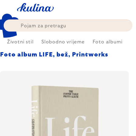
Skip
to
content
Životni stil
Slobodno vrijeme
Foto albumi
Foto album LIFE, bež, Printworks