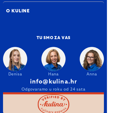
O KULINE
TU SMO ZA VAS
Denisa
Hana
Anna
info@kulina.hr
Odgovaramo u roku od 24 sata