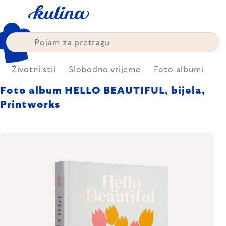
Skip
to
content
Životni stil
Slobodno vrijeme
Foto albumi
Foto album HELLO BEAUTIFUL, bijela,
Printworks