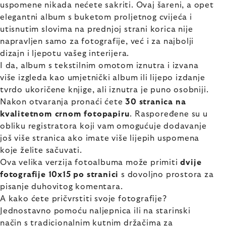
uspomene nikada nećete sakriti. Ovaj šareni, a opet
elegantni album s buketom proljetnog cvijeća i
utisnutim slovima na prednjoj strani korica nije
napravljen samo za fotografije, već i za najbolji
dizajn i ljepotu vašeg interijera.
I da, album s tekstilnim omotom iznutra i izvana
više izgleda kao umjetnički album ili lijepo izdanje
tvrdo ukoričene knjige, ali iznutra je puno osobniji.
Nakon otvaranja pronaći ćete
30 stranica na
kvalitetnom crnom fotopapiru
. Raspoređene su u
obliku registratora koji vam omogućuje dodavanje
još više stranica ako imate više lijepih uspomena
koje želite sačuvati.
Ova velika verzija fotoalbuma može primiti
dvije
fotografije 10x15 po stranici
s dovoljno prostora za
pisanje duhovitog komentara.
A kako ćete pričvrstiti svoje fotografije?
Jednostavno pomoću naljepnica ili na starinski
način s tradicionalnim kutnim držačima za