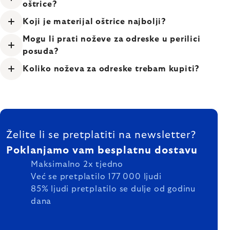
oštrice?
Koji je materijal oštrice najbolji?
Mogu li prati noževe za odreske u perilici
posuđa?
Koliko noževa za odreske trebam kupiti?
FOOTER
Želite li se pretplatiti na newsletter?
Poklanjamo vam besplatnu dostavu
Maksimalno 2x tjedno
Već se pretplatilo 177 000 ljudi
85% ljudi pretplatilo se dulje od godinu
dana