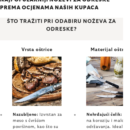
NAJPOPULARNIJI NOŽEVI ZA ODRESKE
PREMA OCJENAMA NAŠIH KUPACA
ŠTO TRAŽITI PRI ODABIRU NOŽEVA ZA
ODRESKE?
Vrsta oštrice
Materijal oštric
Nazubljeno:
Izvrstan za
Nehrđajući čelik:
Ot
meso s čvršćom
na koroziju i malo
površinom, kao što su
održavanja. Idealan 