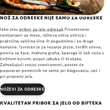
NOŽ ZA ODRESKE NIJE SAMO ZA ODRESKE
Iako jesu
pribor za jelo odrezak
Prvenstveno
namijenjeni za meso, njihova oštra oštrica i
praktična veličina čine ih pogodnima i za druge
namjene. Izvrstan je za rezanje pizze, tvrđih sireva,
povrća sa žara, mahuna graha, šparoga ili čak voća s
čvršćom korom, poput jabuka ili krušaka.
Zahvaljujući svojoj svestranosti, postat će
popularan pomoćnik ne samo pri blagovanju, već i
pri pripremi jela.
NOŽEVI ZA ODRESKE
KVALITETAN PRIBOR ZA JELO OD BIFTEKA