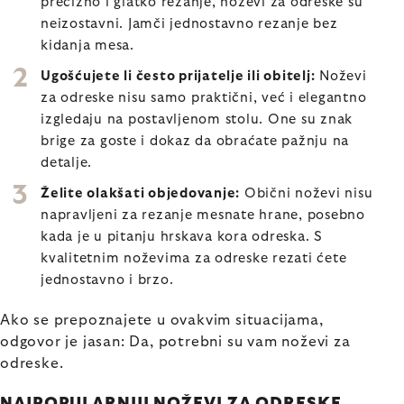
precizno i glatko rezanje, noževi za odreske su
neizostavni. Jamči jednostavno rezanje bez
kidanja mesa.
Ugošćujete li često prijatelje ili obitelj:
Noževi
za odreske nisu samo praktični, već i elegantno
izgledaju na postavljenom stolu. One su znak
brige za goste i dokaz da obraćate pažnju na
detalje.
Želite olakšati objedovanje:
Obični noževi nisu
napravljeni za rezanje mesnate hrane, posebno
kada je u pitanju hrskava kora odreska. S
kvalitetnim noževima za odreske rezati ćete
jednostavno i brzo.
Ako se prepoznajete u ovakvim situacijama,
odgovor je jasan: Da, potrebni su vam noževi za
odreske.