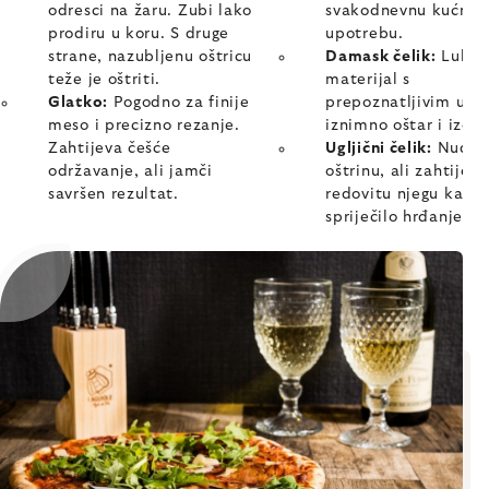
odresci na žaru. Zubi lako
svakodnevnu kućnu
prodiru u koru. S druge
upotrebu.
strane, nazubljenu oštricu
Damask čelik:
Luksu
teže je oštriti.
materijal s
Glatko:
Pogodno za finije
prepoznatljivim uzo
meso i precizno rezanje.
iznimno oštar i izdržl
Zahtijeva češće
Ugljični čelik:
Nudi v
održavanje, ali jamči
oštrinu, ali zahtijeva
savršen rezultat.
redovitu njegu kako 
spriječilo hrđanje.