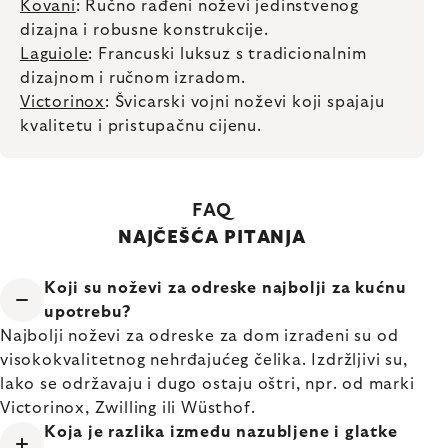
Kovani
: Ručno rađeni noževi jedinstvenog
dizajna i robusne konstrukcije.
Laguiole
: Francuski luksuz s tradicionalnim
dizajnom i ručnom izradom.
Victorinox
: Švicarski vojni noževi koji spajaju
kvalitetu i pristupačnu cijenu.
FAQ
NAJČEŠĆA PITANJA
Koji su noževi za odreske najbolji za kućnu
upotrebu?
Najbolji noževi za odreske za dom izrađeni su od
visokokvalitetnog nehrđajućeg čelika. Izdržljivi su,
lako se održavaju i dugo ostaju oštri, npr. od marki
Victorinox, Zwilling ili Wüsthof.
Koja je razlika između nazubljene i glatke