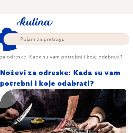
Skip
to
content
za odreske: Kada su vam potrebni i koje odabrati?
Noževi za odreske: Kada su vam
potrebni i koje odabrati?