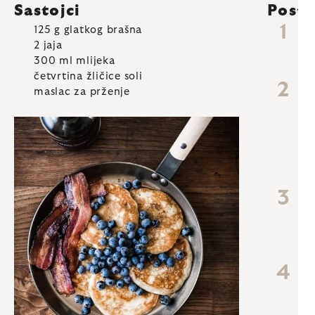
Sastojci
Post
125 g glatkog brašna
U
2 jaja
ev
300 ml mlijeka
um
četvrtina žličice soli
Te
maslac za prženje
do
pj
tij
tre
gus
Tij
hl
mož
će
Za
št
tav