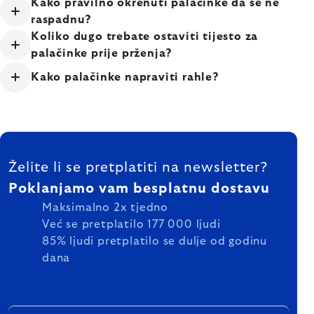
Kako pravilno okrenuti palačinke da se ne
raspadnu?
Koliko dugo trebate ostaviti tijesto za
palačinke prije prženja?
Kako palačinke napraviti rahle?
FOOTER
Želite li se pretplatiti na newsletter?
Poklanjamo vam besplatnu dostavu
Maksimalno 2x tjedno
Već se pretplatilo 177 000 ljudi
85% ljudi pretplatilo se dulje od godinu
dana