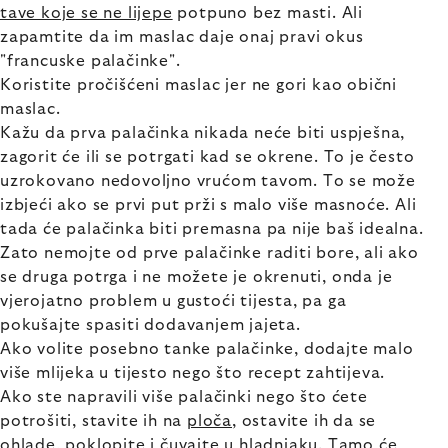
tave koje se ne lijepe
potpuno bez masti. Ali
zapamtite da im maslac daje onaj pravi okus
"francuske palačinke".
Koristite pročišćeni maslac jer ne gori kao obični
maslac.
Kažu da prva palačinka nikada neće biti uspješna,
zagorit će ili se potrgati kad se okrene. To je često
uzrokovano nedovoljno vrućom tavom. To se može
izbjeći ako se prvi put prži s malo više masnoće. Ali
tada će palačinka biti premasna pa nije baš idealna.
Zato nemojte od prve palačinke raditi bore, ali ako
se druga potrga i ne možete je okrenuti, onda je
vjerojatno problem u gustoći tijesta, pa ga
pokušajte spasiti dodavanjem jajeta.
Ako volite posebno tanke palačinke, dodajte malo
više mlijeka u tijesto nego što recept zahtijeva.
Ako ste napravili više palačinki nego što ćete
potrošiti, stavite ih na
ploča
, ostavite ih da se
ohlade, poklopite i čuvajte u hladnjaku. Tamo će