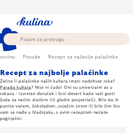
Skip
to
content
upovinu
Posude
Recept za najbolje palačinke
Recept za najbolje palačinke
Želite li palačinke naših kuhara imati nadohvat ruke?
Parada kuhara
? Nije ni čudo! Oni su univerzalni as u
rukavu - izvrstan doručak i brzi desert kada vaši gosti
žude za nečim slatkim (ili gladni posjetitelj). Bilo da ih
punite voćem, čokoladom, svježim sirom ili bilo čim što
vam se nađe u hladnjaku, s ovim receptom nećete
pogriješiti.