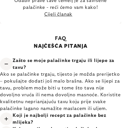
Odabir prave tave temelj je za savršene
palačinke - reći ćemo vam kako!
Cijeli članak
FAQ
NAJČEŠĆA PITANJA
Zašto se moje palačinke trgaju ili lijepe za
tavu?
Ako se palačinke trgaju, tijesto je možda prerijetko
– pokušajte dodati još malo brašna. Ako se lijepi za
tavu, problem može biti u tome što tava nije
dovoljno vruća ili nema dovoljno masnoće. Koristite
kvalitetnu neprianjajuću tavu koju prije svake
palačinke lagano namažite maslacem ili uljem.
Koji je najbolji recept za palačinke bez
mlijeka?