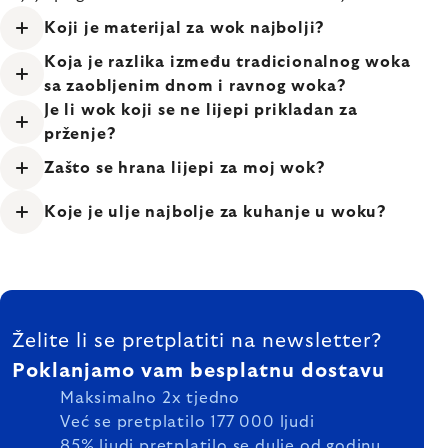
Koji je materijal za wok najbolji?
Koja je razlika između tradicionalnog woka
sa zaobljenim dnom i ravnog woka?
Je li wok koji se ne lijepi prikladan za
prženje?
Zašto se hrana lijepi za moj wok?
Koje je ulje najbolje za kuhanje u woku?
FOOTER
Želite li se pretplatiti na newsletter?
Poklanjamo vam besplatnu dostavu
Maksimalno 2x tjedno
Već se pretplatilo 177 000 ljudi
85% ljudi pretplatilo se dulje od godinu