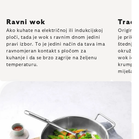
Ravni wok
Tradi
Ako kuhate na električnoj ili indukcijskoj
Original
ploči, tada je wok s ravnim dnom jedini
je prikl
pravi izbor. To je jedini način da tava ima
štednjac
ravnomjeran kontakt s pločom za
okružuje
kuhanje i da se brzo zagrije na željenu
wok idea
temperaturu.
krumpiri
miješati 