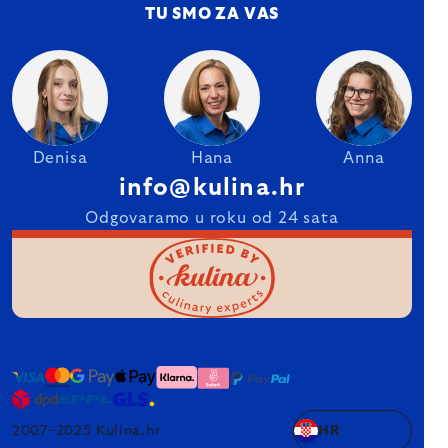
TU SMO ZA VAS
Denisa
Hana
Anna
info@kulina.hr
Odgovaramo u roku od 24 sata
2007–2025 Kulina.hr
HR