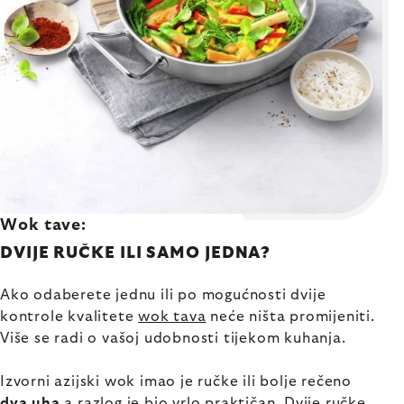
Wok tave:
DVIJE RUČKE ILI SAMO JEDNA?
Ako odaberete jednu ili po mogućnosti dvije
kontrole kvalitete
wok tava
neće ništa promijeniti.
Više se radi o vašoj udobnosti tijekom kuhanja.
Izvorni azijski wok imao je ručke ili bolje rečeno
dva uha
a razlog je bio vrlo praktičan. Dvije ručke