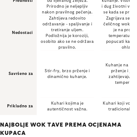
Prednosti
od lijevanog željeza.
kuhanje. Visoka 
Prirodno je neljepljiv
i dug životni vijek
nakon pravilnog pečenja.
se kada se pravi
Zahtijeva redovito
Zagrijava se sp
održavanje - spaljivanje i
čeličnog woka. O
tretiranje uljem.
je na prom
Nedostaci
Podložnija je koroziji,
temperature 
osobito ako se ne održava
popucati kada 
pravilno.
ohladi.
Kuhanje na pari
Stir-fry, brzo prženje i
prženje i jela
Savršeno za
dinamično kuhanje.
zahtijevaju st
temperatu
Kuhari kojima je
Kuhari koji vole 
Prikladno za
autentičnost važna.
tradicionalan 
NAJBOLJE WOK TAVE PREMA OCJENAMA
KUPACA