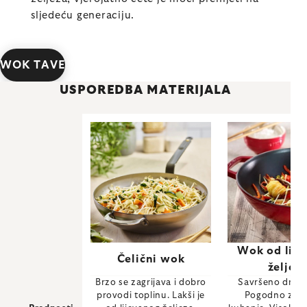
sljedeću generaciju.
WOK TAVE
USPOREDBA MATERIJALA
Wok od lije
Čelični wok
željez
Brzo se zagrijava i dobro
Savršeno drži t
provodi toplinu. Lakši je
Pogodno za s