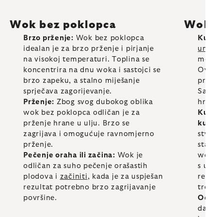
Wok bez poklopca
Wok 
Brzo prženje:
Wok bez poklopca
Kuha
idealan je za brzo prženje i pirjanje
umet
na visokoj temperaturi. Toplina se
možet
koncentrira na dnu woka i sastojci se
Ovo j
brzo zapeku, a stalno miješanje
pripr
sprječava zagorijevanje.
Samo
Prženje:
Zbog svog dubokog oblika
hran
wok bez poklopca odličan je za
Kuhan
prženje hrane u ulju. Brzo se
kuha
zagrijava i omogućuje ravnomjerno
stvar
prženje.
stab
Pečenje oraha ili začina:
Wok je
woka,
odličan za suho pečenje orašastih
s um
plodova i
začiniti
, kada je za uspješan
recep
rezultat potrebno brzo zagrijavanje
treba
površine.
Održ
da h