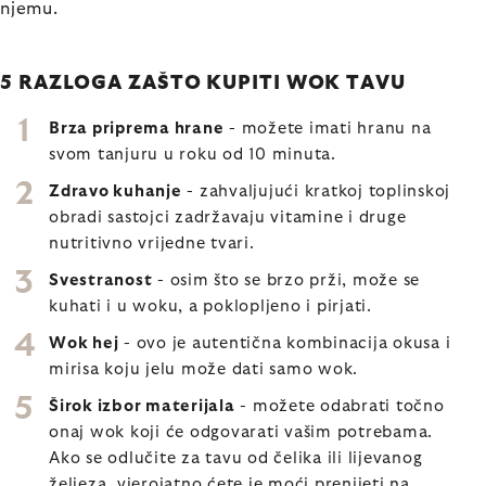
njemu.
5 RAZLOGA ZAŠTO KUPITI WOK TAVU
Brza priprema hrane
- možete imati hranu na
svom tanjuru u roku od 10 minuta.
Zdravo kuhanje
- zahvaljujući kratkoj toplinskoj
obradi sastojci zadržavaju vitamine i druge
nutritivno vrijedne tvari.
Svestranost
- osim što se brzo prži, može se
kuhati i u woku, a poklopljeno i pirjati.
Wok hej
- ovo je autentična kombinacija okusa i
mirisa koju jelu može dati samo wok.
Širok izbor materijala
- možete odabrati točno
onaj wok koji će odgovarati vašim potrebama.
Ako se odlučite za tavu od čelika ili lijevanog
željeza, vjerojatno ćete je moći prenijeti na