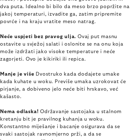
dva puta. Idealno bi bilo da meso brzo popržite na
jakoj temperaturi, izvadite ga, zatim pripremite
povrće i na kraju vratite meso natrag.
Neće uspjeti bez pravog ulja.
Ovaj put masnu
ostavite u svježoj salati i oslonite se na onu koja
može izdržati jako visoke temperature i neće
zagorjeti. Ovo je kikiriki ili repica.
Manje je više
Dvostruko kada dodajete umake
kada kuhate u woku. Previše umaka uzrokovat će
pirjanje, a dobiveno jelo neće biti hrskavo, već
kašasto.
Nema odlaska!
Održavanje sastojaka u stalnom
kretanju bit je pravilnog kuhanja u woku.
Konstantno miješanje i bacanje osigurava da se
svaki sastojak ravnomjerno prži, a da se