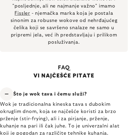
"posljednje, ali ne najmanje važno" imamo
Fissler
- njemačka marka koja je postala
sinonim za robusne wokove od nehrđajućeg
čelika koji se savršeno snalaze ne samo u
pripremi jela, već ih predstavljaju i prilikom
posluživanja.
FAQ
VI NAJČEŠĆE PITATE
Što je wok tava i čemu služi?
Wok je tradicionalna kineska tava s dubokim
okruglim dnom, koja se najčešće koristi za brzo
prženje (stir-frying), ali i za pirjanje, prženje,
kuhanje na pari ili čak juhe. To je univerzalni alat
koji je pogodan za različite tehnike kuhanja.