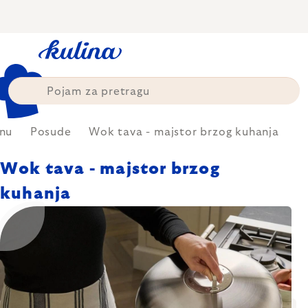
Skip
to
content
inu
Posude
Wok tava - majstor brzog kuhanja
Wok tava - majstor brzog
kuhanja