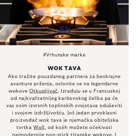
#Vrhunske marke
WOK TAVA
Ako tražite pouzdanog partnera za beskrajne
avanture prženja, oslonite se na legendarne
wokove
Otkupljivač
. Izrađuju se u Francuskoj
od najkvalitetnijeg karbonskog čelika pa će
vas osim izvrsnih toplinskih svojstava oduševiti
i svojom izdržljivošću. Još jedan prvoklasni
proizvođač wok tava je njemačka obiteljska
tvrtka
Woll
, od kojih možete očekivati
najmodernije non-stick titanske wokove. I