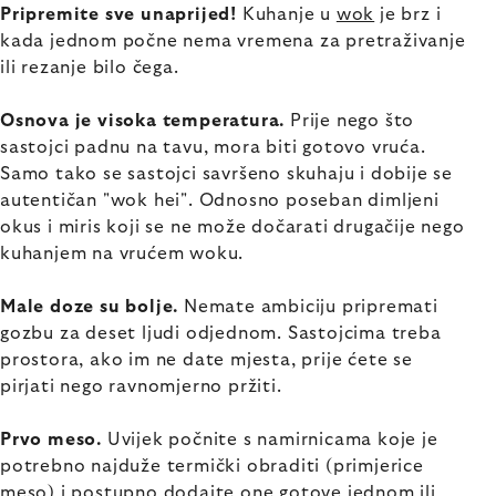
Pripremite sve unaprijed!
Kuhanje u
wok
je brz i
kada jednom počne nema vremena za pretraživanje
ili rezanje bilo čega.
Osnova je visoka temperatura.
Prije nego što
sastojci padnu na tavu, mora biti gotovo vruća.
Samo tako se sastojci savršeno skuhaju i dobije se
autentičan "wok hei". Odnosno poseban dimljeni
okus i miris koji se ne može dočarati drugačije nego
kuhanjem na vrućem woku.
Male doze su bolje.
Nemate ambiciju pripremati
gozbu za deset ljudi odjednom. Sastojcima treba
prostora, ako im ne date mjesta, prije ćete se
pirjati nego ravnomjerno pržiti.
Prvo meso.
Uvijek počnite s namirnicama koje je
potrebno najduže termički obraditi (primjerice
meso) i postupno dodajte one gotove jednom ili