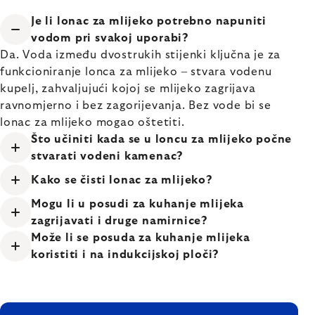
Je li lonac za mlijeko potrebno napuniti
vodom pri svakoj uporabi?
Da. Voda između dvostrukih stijenki ključna je za
funkcioniranje lonca za mlijeko – stvara vodenu
kupelj, zahvaljujući kojoj se mlijeko zagrijava
ravnomjerno i bez zagorijevanja. Bez vode bi se
lonac za mlijeko mogao oštetiti.
Što učiniti kada se u loncu za mlijeko počne
stvarati vodeni kamenac?
Kako se čisti lonac za mlijeko?
Mogu li u posudi za kuhanje mlijeka
zagrijavati i druge namirnice?
Može li se posuda za kuhanje mlijeka
koristiti i na indukcijskoj ploči?
FOOTER