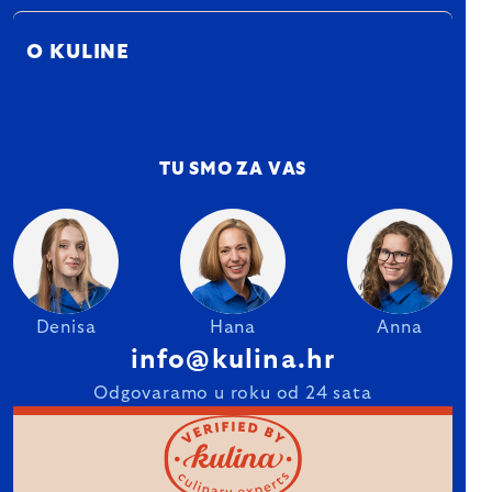
O KULINE
TU SMO ZA VAS
Denisa
Hana
Anna
info@kulina.hr
Odgovaramo u roku od 24 sata