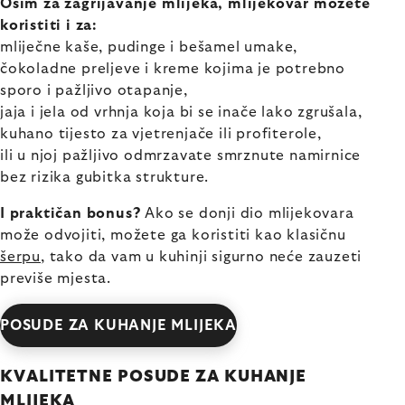
Osim za zagrijavanje mlijeka, mlijekovar možete
koristiti i za:
mliječne kaše, pudinge i bešamel umake,
čokoladne preljeve i kreme kojima je potrebno
sporo i pažljivo otapanje,
jaja i jela od vrhnja koja bi se inače lako zgrušala,
kuhano tijesto za vjetrenjače ili profiterole,
ili u njoj pažljivo odmrzavate smrznute namirnice
bez rizika gubitka strukture.
I praktičan bonus?
Ako se donji dio mlijekovara
može odvojiti, možete ga koristiti kao klasičnu
šerpu
, tako da vam u kuhinji sigurno neće zauzeti
previše mjesta.
POSUDE ZA KUHANJE MLIJEKA
KVALITETNE POSUDE ZA KUHANJE
MLIJEKA