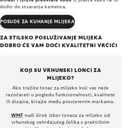
ohladi i izlijte preostalu vodu
iz plašta kako ne bi
došlo do stvaranja kamenca.
POSUDE ZA KUHANJE MLIJEKA
ZA STILSKO POSLUŽIVANJE MLIJEKA
DOBRO ĆE VAM DOĆI KVALITETNI VRČIĆI
KOJI SU VRHUNSKI LONCI ZA
MLIJEKO?
Ako tražite lonac za mlijeko koji vas neće
razočarati u pogledu funkcionalnosti, kvalitete
ili dizajna, birajte među provjerenim markama.
WMF
nudi širok izbor lonaca za mlijeko od
vrhunskog nehrđajućeg čelika s praktičnim