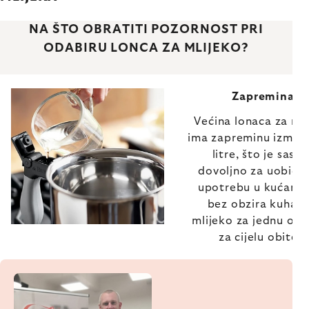
NA ŠTO OBRATITI POZORNOST PRI
ODABIRU LONCA ZA MLIJEKO?
Zapremina
Većina lonaca za ml
ima zapreminu između
litre, što je sasv
dovoljno za uobiča
upotrebu u kućanst
bez obzira kuhate 
mlijeko za jednu osob
za cijelu obitelj.