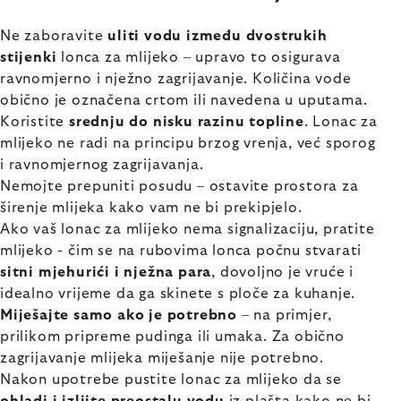
Ne zaboravite
uliti vodu između dvostrukih
stijenki
lonca za mlijeko – upravo to osigurava
ravnomjerno i nježno zagrijavanje. Količina vode
obično je označena crtom ili navedena u uputama.
Koristite
srednju do nisku razinu topline
. Lonac za
mlijeko ne radi na principu brzog vrenja, već sporog
i ravnomjernog zagrijavanja.
Nemojte prepuniti posudu – ostavite prostora za
širenje mlijeka kako vam ne bi prekipjelo.
Ako vaš lonac za mlijeko nema signalizaciju, pratite
mlijeko - čim se na rubovima lonca počnu stvarati
sitni mjehurići i nježna para
, dovoljno je vruće i
idealno vrijeme da ga skinete s ploče za kuhanje.
Miješajte samo ako je potrebno
– na primjer,
prilikom pripreme pudinga ili umaka. Za obično
zagrijavanje mlijeka miješanje nije potrebno.
Nakon upotrebe pustite lonac za mlijeko da se