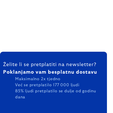
FOOTER
Želite li se pretplatiti na newsletter?
Poklanjamo vam besplatnu dostavu
Maksimalno 2x tjedno
Već se pretplatilo 177 000 ljudi
85% ljudi pretplatilo se dulje od godinu
dana