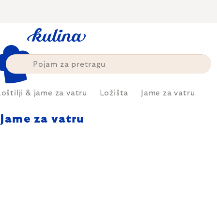
Skip
to
content
oštilji & jame za vatru
Ložišta
Jame za vatru
Jame za vatru