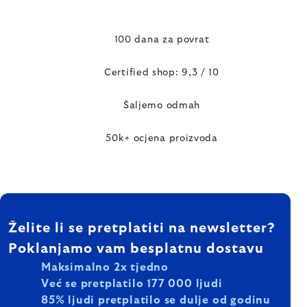
100 dana za povrat
Certified shop: 9,3 / 10
Šaljemo odmah
50k+ ocjena proizvoda
FOOTER
Želite li se pretplatiti na newsletter?
Poklanjamo vam besplatnu dostavu
Maksimalno 2x tjedno
Već se pretplatilo 177 000 ljudi
85% ljudi pretplatilo se dulje od godinu