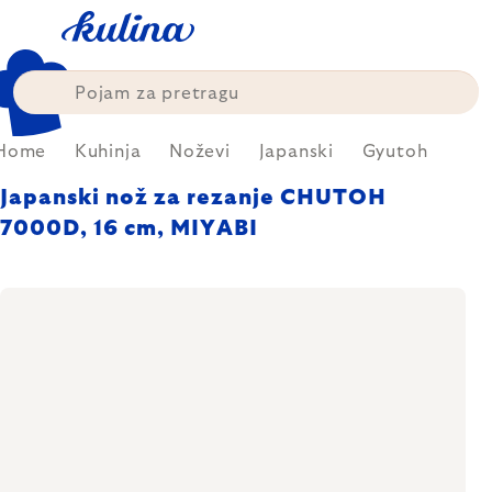
Skip
to
content
Home
Kuhinja
Noževi
Japanski
Gyutoh
Japanski nož za rezanje CHUTOH
7000D, 16 cm, MIYABI