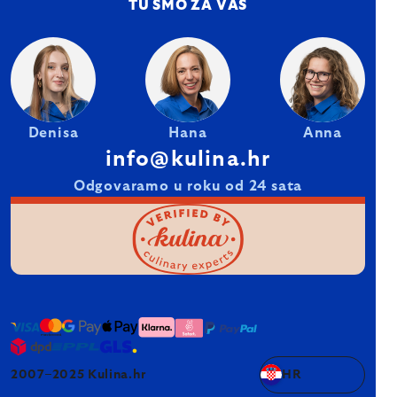
TU SMO ZA VAS
Denisa
Hana
Anna
info@kulina.hr
Odgovaramo u roku od 24 sata
2007–2025 Kulina.hr
HR