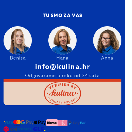
TU SMO ZA VAS
Denisa
Hana
Anna
info@kulina.hr
Odgovaramo u roku od 24 sata