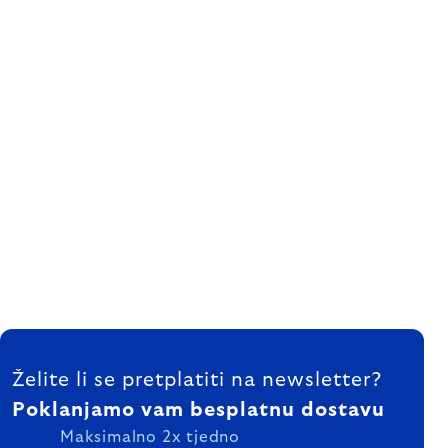
FOOTER
Želite li se pretplatiti na newsletter?
Poklanjamo vam besplatnu dostavu
Maksimalno 2x tjedno