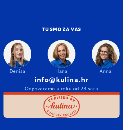
TU SMO ZA VAS
Denisa
Hana
Anna
info@kulina.hr
Odgovaramo u roku od 24 sata