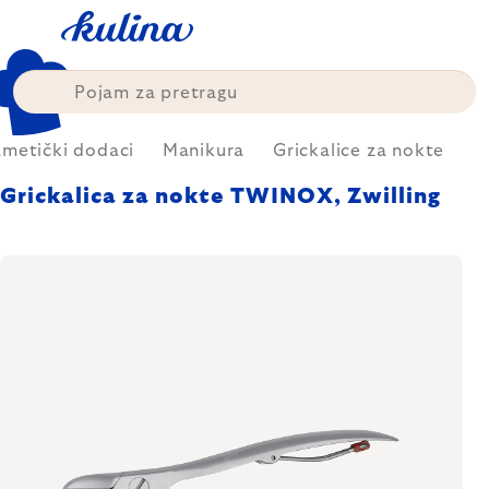
Skip
to
content
metički dodaci
Manikura
Grickalice za nokte
Grickalica za nokte TWINOX, Zwilling