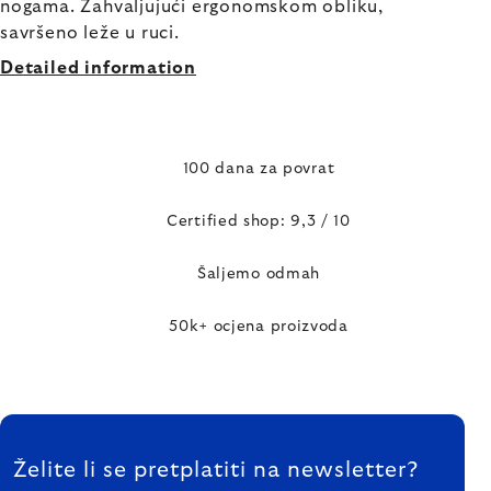
nogama. Zahvaljujući ergonomskom obliku,
savršeno leže u ruci.
Detailed information
100 dana za povrat
Certified shop: 9,3 / 10
Šaljemo odmah
50k+ ocjena proizvoda
FOOTER
Želite li se pretplatiti na newsletter?