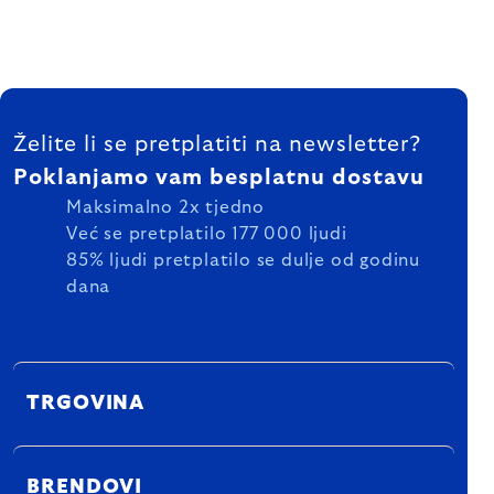
FOOTER
Želite li se pretplatiti na newsletter?
Poklanjamo vam besplatnu dostavu
Maksimalno 2x tjedno
Već se pretplatilo 177 000 ljudi
85% ljudi pretplatilo se dulje od godinu
dana
TRGOVINA
BRENDOVI