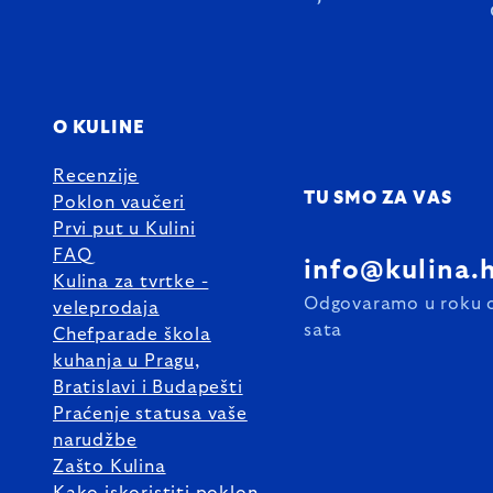
O KULINE
Recenzije
TU SMO ZA VAS
Poklon vaučeri
Prvi put u Kulini
FAQ
info@kulina.
Kulina za tvrtke -
Odgovaramo u roku 
veleprodaja
sata
Chefparade škola
kuhanja u Pragu,
Bratislavi i Budapešti
Praćenje statusa vaše
narudžbe
Zašto Kulina