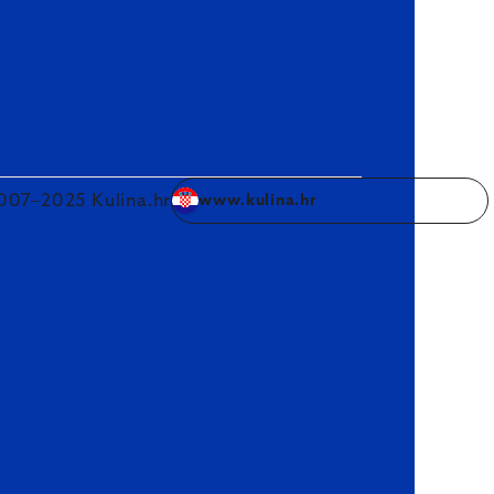
007–2025 Kulina.hr
www.kulina.hr