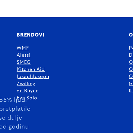
BRENDOVI
O
WMF
P
Alessi
D
SMEG
O
Kitchen Aid
O
JosephJoseph
O
Zwilling
G
de Buyer
K
Eva Solo
85% ljudi
pretplatilo
se dulje
od godinu