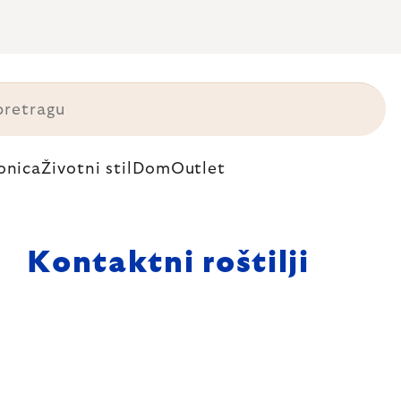
onica
Životni stil
Dom
Outlet
Kontaktni roštilji