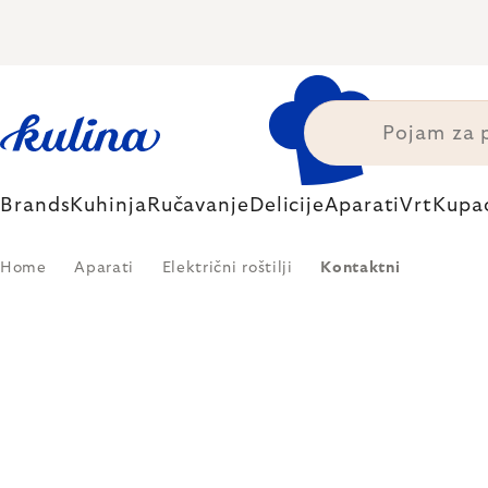
Skip
to
content
Brands
Kuhinja
Ručavanje
Delicije
Aparati
Vrt
Kupa
Home
Aparati
Električni roštilji
Kontaktni