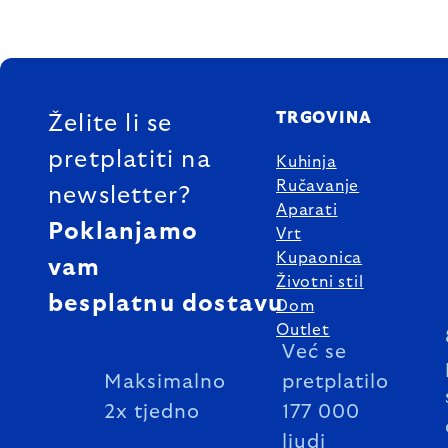
FOOTER
TRGOVINA
Želite li se
pretplatiti na
Kuhinja
Ručavanje
newsletter?
Aparati
Poklanjamo
Vrt
Kupaonica
vam
Životni stil
besplatnu dostavu
Dom
Outlet
Već se
Maksimalno
pretplatilo
2x tjedno
177 000
ljudi