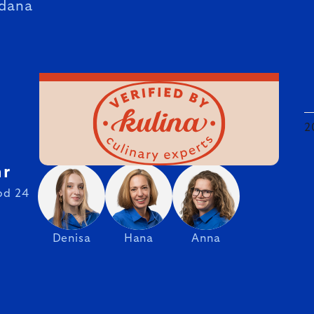
dana
2
hr
od 24
Denisa
Hana
Anna