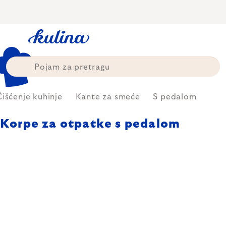
Skip
to
content
Čišćenje kuhinje
Kante za smeće
S pedalom
Korpe za otpatke s pedalom