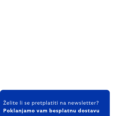
FOOTER
Želite li se pretplatiti na newsletter?
Poklanjamo vam besplatnu dostavu