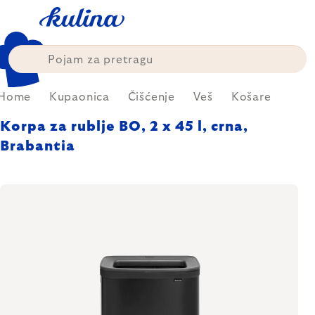
Skip
to
content
Home
Kupaonica
Čišćenje
Veš
Košare
Korpa za rublje BO, 2 x 45 l, crna,
Brabantia