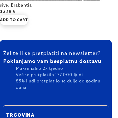
sive, Brabantia
23,18 €
ADD TO CART
FOOTER
Želite li se pretplatiti na newsletter?
Poklanjamo vam besplatnu dostavu
Maksimalno 2x tjedno
Već se pretplatilo 177 000 ljudi
85% ljudi pretplatilo se dulje od godinu
dana
TRGOVINA