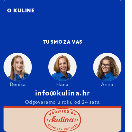
O KULINE
TU SMO ZA VAS
Denisa
Hana
Anna
info@kulina.hr
Odgovaramo u roku od 24 sata