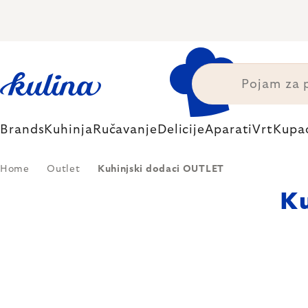
Skip
to
content
Brands
Kuhinja
Ručavanje
Delicije
Aparati
Vrt
Kupa
Home
Outlet
Kuhinjski dodaci OUTLET
Ku