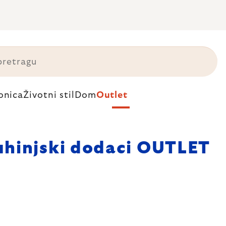
onica
Životni stil
Dom
Outlet
hinjski dodaci OUTLET