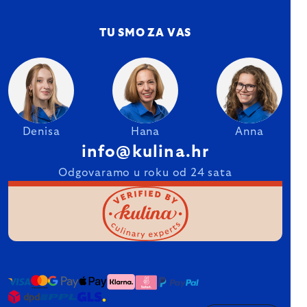
TU SMO ZA VAS
Denisa
Hana
Anna
info@kulina.hr
Odgovaramo u roku od 24 sata