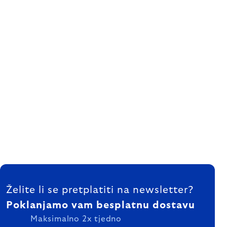
FOOTER
Želite li se pretplatiti na newsletter?
Poklanjamo vam besplatnu dostavu
Maksimalno 2x tjedno