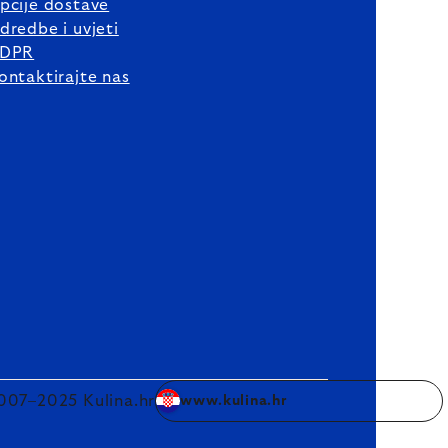
pcije dostave
dredbe i uvjeti
DPR
ontaktirajte nas
007–2025 Kulina.hr
www.kulina.hr