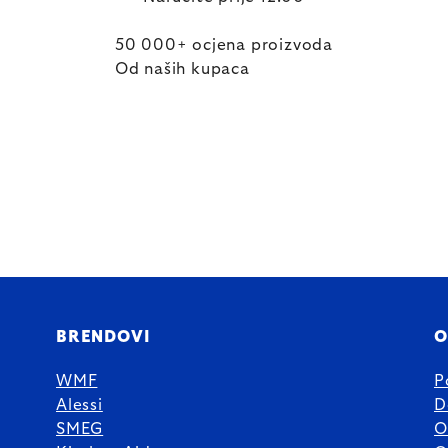
50 000+ ocjena proizvoda
Od naših kupaca
BRENDOVI
O
WMF
P
Alessi
D
SMEG
O