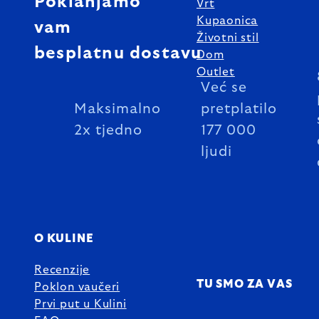
Poklanjamo
Vrt
Kupaonica
vam
Životni stil
besplatnu dostavu
Dom
Outlet
Već se
Maksimalno
pretplatilo
2x tjedno
177 000
ljudi
O KULINE
Recenzije
TU SMO ZA VAS
Poklon vaučeri
Prvi put u Kulini