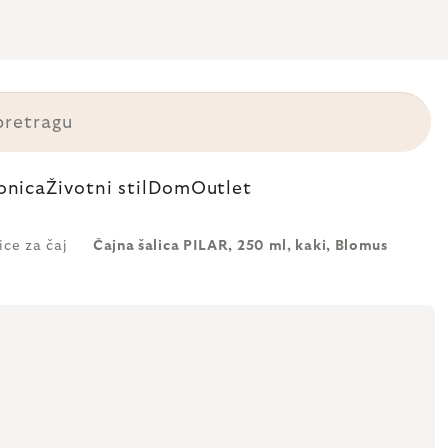
onica
Životni stil
Dom
Outlet
ice za čaj
Čajna šalica PILAR, 250 ml, kaki, Blomus