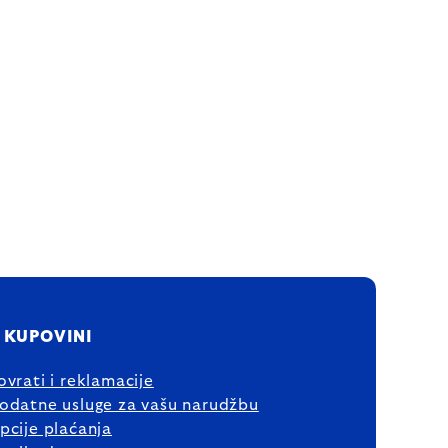
 KUPOVINI
ovrati i reklamacije
odatne usluge za vašu narudžbu
pcije plaćanja