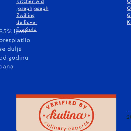
Kitchen Aid
O
JosephJoseph
O
Zwilling
G
de Buyer
K
Eva Solo
85% ljudi
pretplatilo
se dulje
od godinu
dana
2