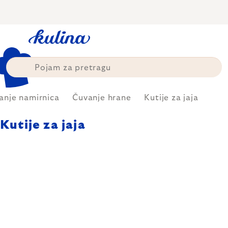
Skip
to
content
anje namirnica
Čuvanje hrane
Kutije za jaja
Kutije za jaja