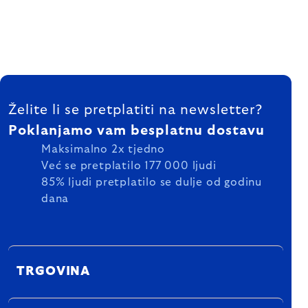
FOOTER
Želite li se pretplatiti na newsletter?
Poklanjamo vam besplatnu dostavu
Maksimalno 2x tjedno
Već se pretplatilo 177 000 ljudi
85% ljudi pretplatilo se dulje od godinu
dana
TRGOVINA