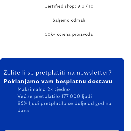
Certified shop: 9,3 / 10
Šaljemo odmah
50k+ ocjena proizvoda
FOOTER
Želite li se pretplatiti na newsletter?
Poklanjamo vam besplatnu dostavu
Maksimalno 2x tjedno
Već se pretplatilo 177 000 ljudi
85% ljudi pretplatilo se dulje od godinu
dana