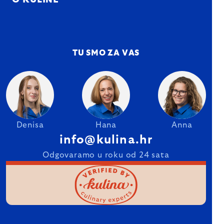
O KULINE
TU SMO ZA VAS
Denisa
Hana
Anna
info@kulina.hr
Odgovaramo u roku od 24 sata