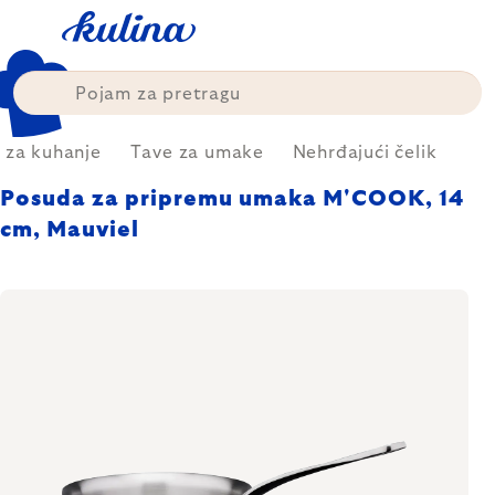
Skip
to
content
 za kuhanje
Tave za umake
Nehrđajući čelik
Posuda za pripremu umaka M'COOK, 14
cm, Mauviel