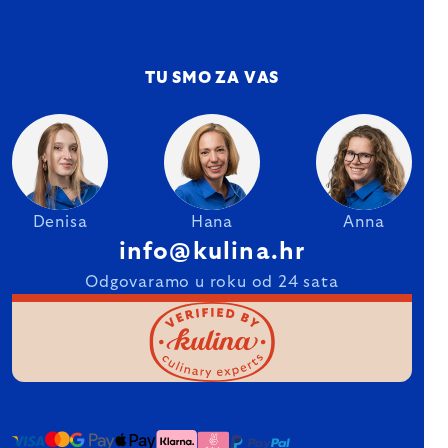
TU SMO ZA VAS
Denisa
Hana
Anna
info@kulina.hr
Odgovaramo u roku od 24 sata