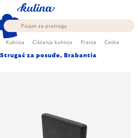
Skip
to
content
Kuhinja
Čišćenje kuhinje
Pranje
Četke
Strugač za posuđe, Brabantia