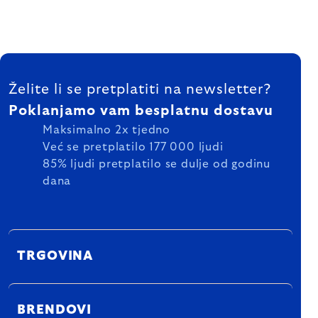
FOOTER
Želite li se pretplatiti na newsletter?
Poklanjamo vam besplatnu dostavu
Maksimalno 2x tjedno
Već se pretplatilo 177 000 ljudi
85% ljudi pretplatilo se dulje od godinu
dana
TRGOVINA
BRENDOVI