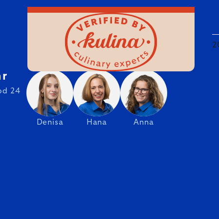
2
hr
od 24
Denisa
Hana
Anna