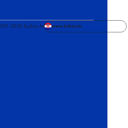
007–2025 Kulina.hr
www.kulina.hr