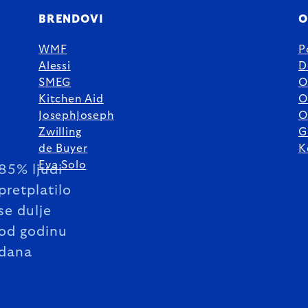
BRENDOVI
O
WMF
P
Alessi
D
SMEG
O
Kitchen Aid
O
JosephJoseph
O
Zwilling
G
de Buyer
K
Eva Solo
85% ljudi
pretplatilo
se dulje
od godinu
dana