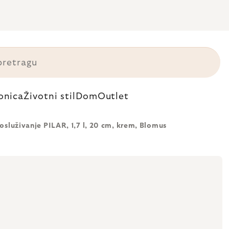
onica
Životni stil
Dom
Outlet
osluživanje PILAR, 1,7 l, 20 cm, krem, Blomus