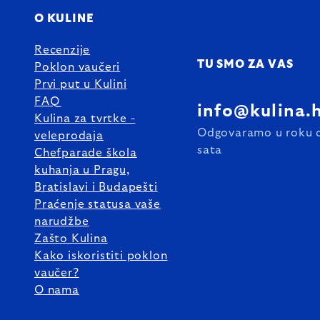
O KULINE
Recenzije
TU SMO ZA VAS
Poklon vaučeri
Prvi put u Kulini
FAQ
info@kulina.
Kulina za tvrtke -
Odgovaramo u roku 
veleprodaja
sata
Chefparade škola
kuhanja u Pragu,
Bratislavi i Budapešti
Praćenje statusa vaše
narudžbe
Zašto Kulina
Kako iskoristiti poklon
vaučer?
O nama