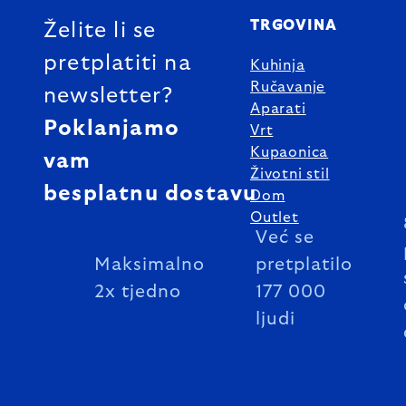
TRGOVINA
Želite li se
pretplatiti na
Kuhinja
Ručavanje
newsletter?
Aparati
Poklanjamo
Vrt
Kupaonica
vam
Životni stil
besplatnu dostavu
Dom
Outlet
Već se
Maksimalno
pretplatilo
2x tjedno
177 000
ljudi