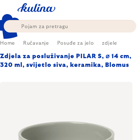
Skip
to
content
Home
Ručavanje
Posuđe za jelo
zdjele
Zdjela za posluživanje PILAR S, ⌀ 14 cm,
320 ml, svijetlo siva, keramika, Blomus