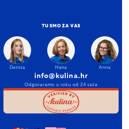
TU SMO ZA VAS
Denisa
Hana
Anna
info@kulina.hr
Odgovaramo u roku od 24 sata