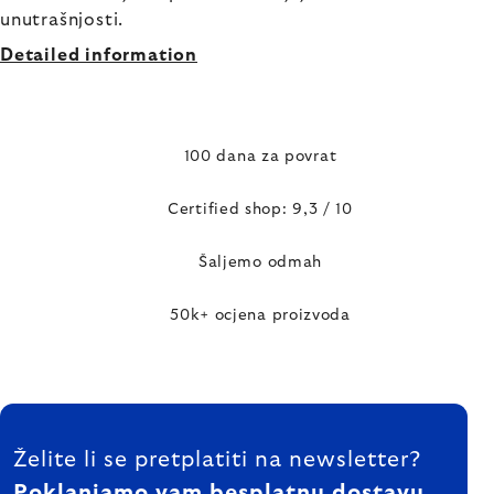
unutrašnjosti.
Detailed information
100 dana za povrat
Certified shop: 9,3 / 10
Šaljemo odmah
50k+ ocjena proizvoda
FOOTER
Želite li se pretplatiti na newsletter?
Poklanjamo vam besplatnu dostavu