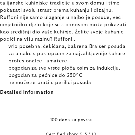
talijanske kuhinjske tradicije u svom domu i time
pokazati svoju strast prema kuhanju i dizajnu.
Ruffoni nije samo ulaganje u najbolje posuđe, već i
umjetničko djelo koje se s ponosom može prikazati
kao središnji dio vaše kuhinje. Želite svoje kuhanje
podići na višu razinu? Ruffoni...
vrlo posebna, čekićana, bakrena Braiser posuda
za umake s poklopcem za najzahtjevnije kuhare
profesionalce i amatere
pogodan za sve vrste ploča osim za indukciju,
pogodan za pećnice do 230°C
ne može se prati u perilici posuđa
Detailed information
100 dana za povrat
Certified shop: 9,3 / 10