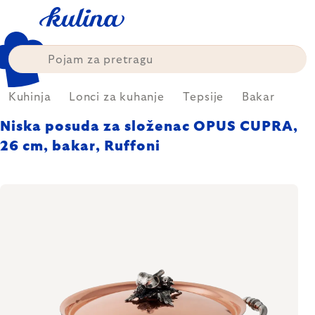
Skip
to
content
Kuhinja
Lonci za kuhanje
Tepsije
Bakar
Niska posuda za složenac OPUS CUPRA,
26 cm, bakar, Ruffoni