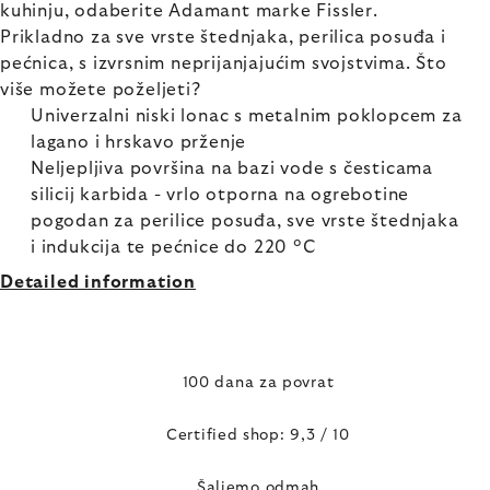
kuhinju, odaberite Adamant marke Fissler.
Prikladno za sve vrste štednjaka, perilica posuđa i
pećnica, s izvrsnim neprijanjajućim svojstvima. Što
više možete poželjeti?
Univerzalni niski lonac s metalnim poklopcem za
lagano i hrskavo prženje
Neljepljiva površina na bazi vode s česticama
silicij karbida - vrlo otporna na ogrebotine
pogodan za perilice posuđa, sve vrste štednjaka
i indukcija te pećnice do 220 °C
Detailed information
100 dana za povrat
Certified shop: 9,3 / 10
Šaljemo odmah