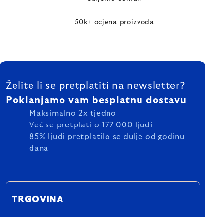
50k+ ocjena proizvoda
FOOTER
Želite li se pretplatiti na newsletter?
Poklanjamo vam besplatnu dostavu
Maksimalno 2x tjedno
Već se pretplatilo 177 000 ljudi
85% ljudi pretplatilo se dulje od godinu
dana
TRGOVINA