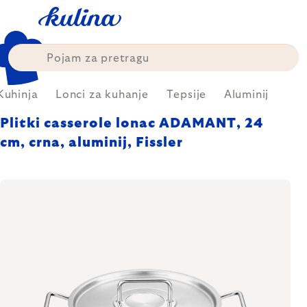
Skip
to
content
Kuhinja
Lonci za kuhanje
Tepsije
Aluminij
Plitki casserole lonac ADAMANT, 24
cm, crna, aluminij, Fissler