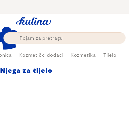
Skip
to
content
onica
Kozmetički dodaci
Kozmetika
Tijelo
Njega za tijelo