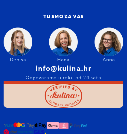
TU SMO ZA VAS
Denisa
Hana
Anna
info@kulina.hr
Odgovaramo u roku od 24 sata