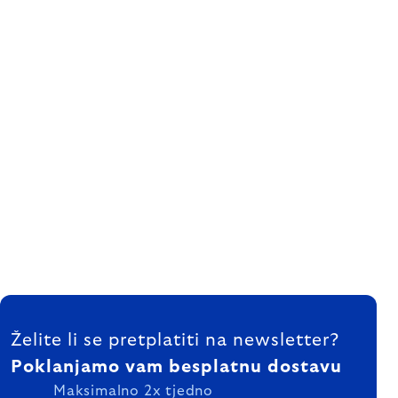
FOOTER
Želite li se pretplatiti na newsletter?
Poklanjamo vam besplatnu dostavu
Maksimalno 2x tjedno