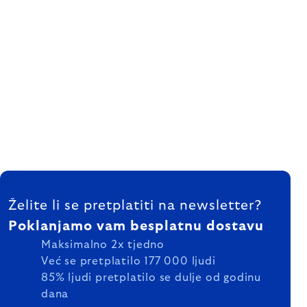
FOOTER
Želite li se pretplatiti na newsletter?
Poklanjamo vam besplatnu dostavu
Maksimalno 2x tjedno
Već se pretplatilo 177 000 ljudi
85% ljudi pretplatilo se dulje od godinu
dana