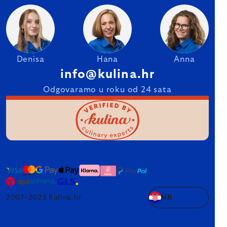
Denisa
Hana
Anna
info@kulina.hr
Odgovaramo u roku od 24 sata
2007–2025 Kulina.hr
HR