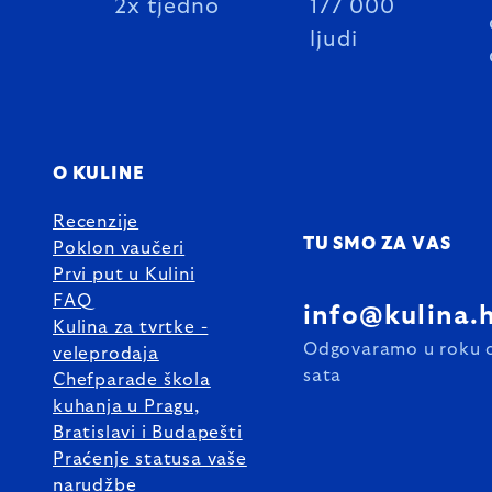
2x tjedno
177 000
ljudi
O KULINE
Recenzije
TU SMO ZA VAS
Poklon vaučeri
Prvi put u Kulini
FAQ
info@kulina.
Kulina za tvrtke -
Odgovaramo u roku 
veleprodaja
sata
Chefparade škola
kuhanja u Pragu,
Bratislavi i Budapešti
Praćenje statusa vaše
narudžbe