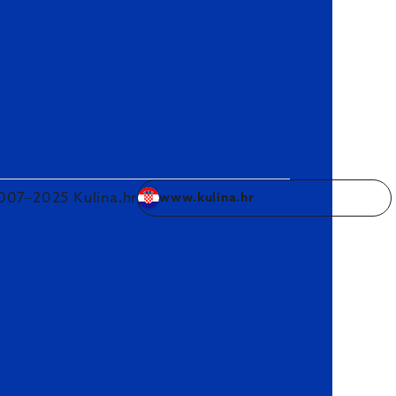
007–2025 Kulina.hr
www.kulina.hr