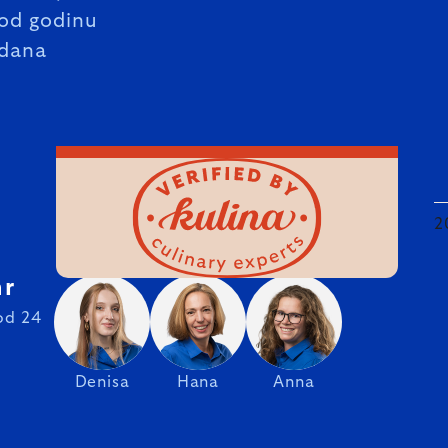
od godinu
dana
2
hr
od 24
Denisa
Hana
Anna