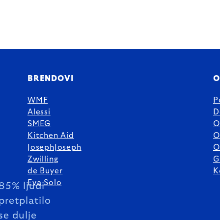
BRENDOVI
O
WMF
P
Alessi
D
SMEG
O
Kitchen Aid
O
JosephJoseph
O
Zwilling
G
de Buyer
K
Eva Solo
85% ljudi
pretplatilo
se dulje