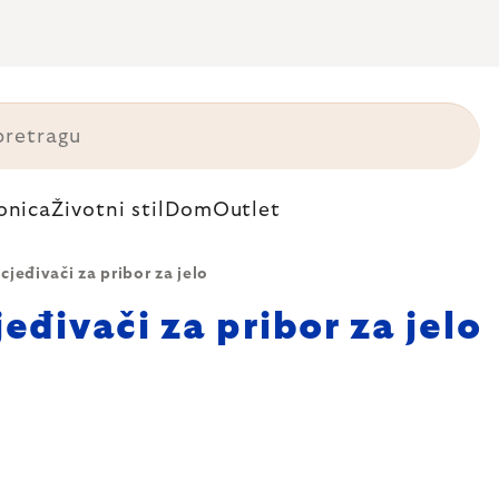
onica
Životni stil
Dom
Outlet
cjeđivači za pribor za jelo
eđivači za pribor za jelo