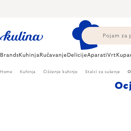
Skip
to
content
Brands
Kuhinja
Ručavanje
Delicije
Aparati
Vrt
Kupa
Home
Kuhinja
Čišćenje kuhinje
Stalci za sušenje
O
Ocj