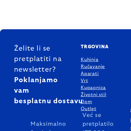
FOOTER
TRGOVINA
Želite li se
pretplatiti na
Kuhinja
Ručavanje
newsletter?
Aparati
Poklanjamo
Vrt
Kupaonica
vam
Životni stil
besplatnu dostavu
Dom
Outlet
Već se
Maksimalno
pretplatilo